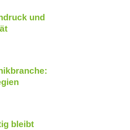
endruck und
ät
nikbranche:
egien
g bleibt