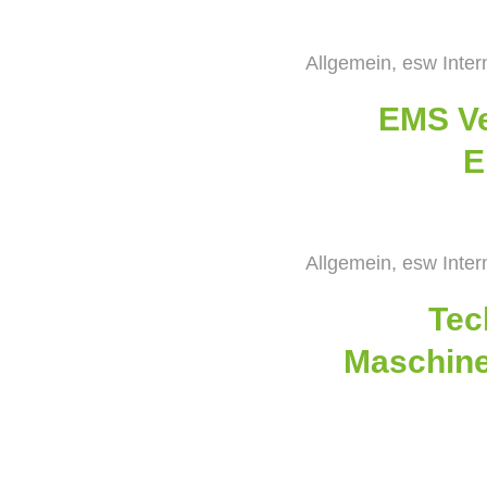
Allgemein
,
esw Inter
EMS Ve
E
Allgemein
,
esw Inter
Tec
Maschin