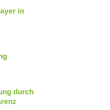
ayer in
ung
rung durch
arenz