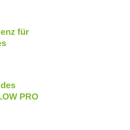
enz für
es
 des
FLOW PRO