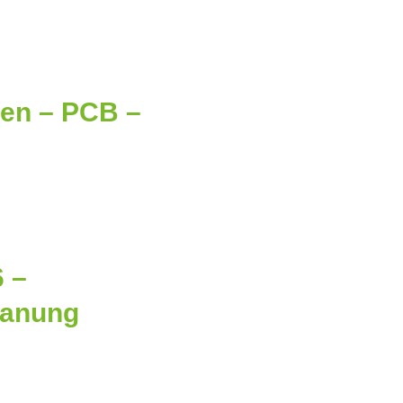
gen – PCB –
 –
lanung