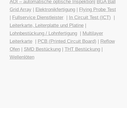
AOI – automatische optische Inspektion
|
BGA Ball
Grid Array
|
Elektronikfertigung
|
Flying Probe Test
|
Fullservice Dienstleister
|
In Circuit Test (ICT)
|
Leiterkarte, Leiterplatte und Platine
|
Lohnbestückung / Lohnfertigung
|
Multilayer
Leiterkarte
|
PCB (Printed Circuit Board)
|
Reflow
Ofen
|
SMD Bestückung
|
THT Bestückung
|
Wellenlöten